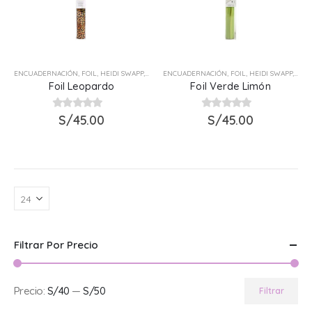
ENCUADERNACIÓN
,
FOIL
,
HEIDI SWAPP
,
MARCA
ENCUADERNACIÓN
,
FOIL
,
HEIDI SWAPP
,
MAR
Foil Leopardo
Foil Verde Limón
0
out of 5
S/
45.00
0
out of 5
S/
45.00
Filtrar Por Precio
Precio:
S/40
—
S/50
Filtrar
Precio
Precio