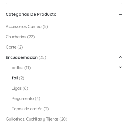
mínimo
máximo
Categorías De Producto
Accesorios Cameo
(5)
Chucherías
(22)
Corte
(2)
Encuadernación
(35)
anillos
(11)
foil
(2)
Ligas
(6)
Pegamento
(4)
Tapas de cartón
(2)
Guillotinas, Cuchillas y Tijeras
(20)