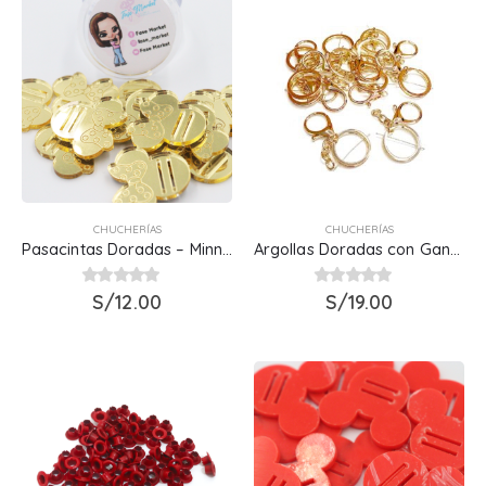
CHUCHERÍAS
CHUCHERÍAS
Pasacintas Doradas – Minnie
Argollas Doradas con Gancho
0
out of 5
S/
12.00
0
out of 5
S/
19.00