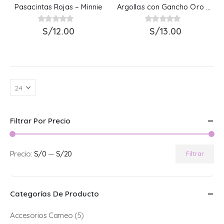
Pasacintas Rojas – Minnie
Argollas con Gancho Oro Viejo
0
out of 5
S/
12.00
0
out of 5
S/
13.00
Filtrar Por Precio
Precio:
S/0
—
S/20
Filtrar
Precio
Precio
mínimo
máximo
Categorías De Producto
Accesorios Cameo
(5)