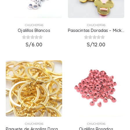
CHUCHERÍAS
CHUCHERÍAS
Ojalillos Blancos
Pasacintas Doradas – Mickey
0
out of 5
S/
6.00
0
out of 5
S/
12.00
CHUCHERÍAS
CHUCHERÍAS
Paquete de Argollas Doradas
Ojalillos Rosados