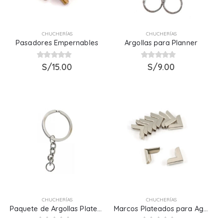
CHUCHERÍAS
CHUCHERÍAS
Pasadores Empernables
Argollas para Planner
0
out of 5
S/
15.00
0
out of 5
S/
9.00
CHUCHERÍAS
CHUCHERÍAS
Paquete de Argollas Plateadas
Marcos Plateados para Agendas