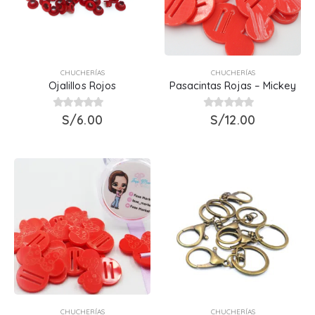
CHUCHERÍAS
CHUCHERÍAS
Ojalillos Rojos
Pasacintas Rojas – Mickey
0
out of 5
S/
6.00
0
out of 5
S/
12.00
CHUCHERÍAS
CHUCHERÍAS