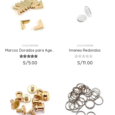
CHUCHERÍAS
CHUCHERÍAS
Marcos Dorados para Agendas
Imanes Redondos
5.00
S/
out of 5
5.00
0
out of 5
S/
11.00