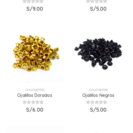
0
out of 5
S/
9.00
0
out of 5
S/
5.00
CHUCHERÍAS
CHUCHERÍAS
Ojalillos Dorados
Ojalillos Negros
0
out of 5
S/
6.00
0
out of 5
S/
5.00