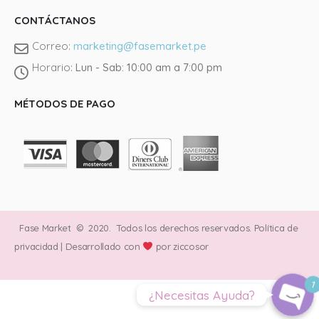
CONTÁCTANOS
Correo:
marketing@fasemarket.pe
Horario:
Lun - Sab: 10:00 am a 7:00 pm
Llámano
MÉTODOS DE PAGO
Tienda J
@fasema
Instagra
Fase Market © 2020. Todos los derechos reservados.
Política de
Faceboo
privacidad
| Desarrollado con
por
ziccosor
1
¿Necesitas Ayuda?