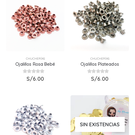
CHUCHERÍAS
CHUCHERÍAS
Ojalillos Rosa Bebé
Ojalillos Plateados
0
out of 5
S/
6.00
0
out of 5
S/
6.00
SIN EXISTENCIAS