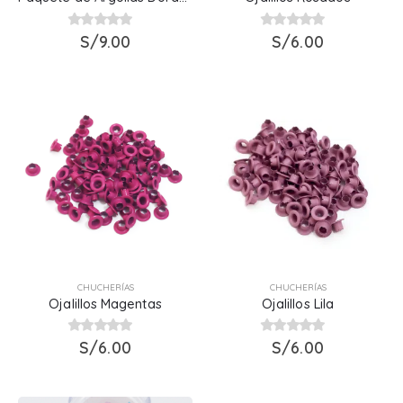
0
out of 5
S/
9.00
0
out of 5
S/
6.00
CHUCHERÍAS
CHUCHERÍAS
Ojalillos Magentas
Ojalillos Lila
0
out of 5
S/
6.00
0
out of 5
S/
6.00