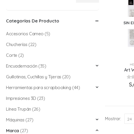
Precio
Precio
mínimo
máximo
Categorías De Producto
SIN E
Accesorios Cameo
(5)
Chucherías
(22)
Corte
(2)
HE
Encuadernación
(35)
Art 
Guillotinas, Cuchillas y Tijeras
(20)
0
S
ou
Herramientas para scrapbooking
(44)
Impresiones 3D
(23)
Línea Trupán
(26)
Mostrar:
Máquinas
(27)
Marca
(27)