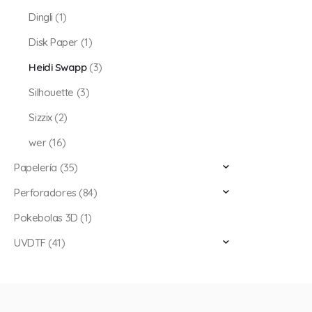
Dingli
(1)
Disk Paper
(1)
Heidi Swapp
(3)
Silhouette
(3)
Sizzix
(2)
wer
(16)
Papelería
(35)
Perforadores
(84)
Pokebolas 3D
(1)
UVDTF
(41)