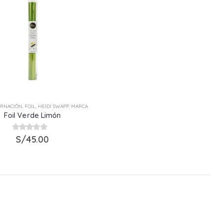
RNACIÓN
,
FOIL
,
HEIDI SWAPP
,
MARCA
Foil Verde Limón
0
out of 5
S/
45.00