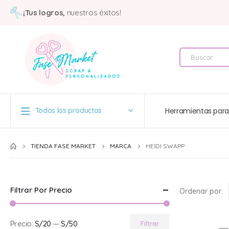
¡Tus logros,
nuestros éxitos!
Herramientas para
Todos los productos
TIENDA FASE MARKET
MARCA
HEIDI SWAPP
Filtrar Por Precio
Ordenar por:
Precio:
S/20
—
S/50
Filtrar