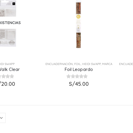
XISTENCIAS
IDI SWAPP
ENCUADERNACIÓN
,
FOIL
,
HEIDI SWAPP
,
MARCA
ENCUADE
Walk Clear
Foil Leopardo
/
t of 5
20.00
0
out of 5
S/
45.00