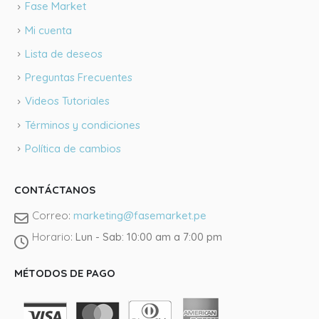
Fase Market
Mi cuenta
Lista de deseos
Preguntas Frecuentes
Videos Tutoriales
Términos y condiciones
Política de cambios
CONTÁCTANOS
Correo:
marketing@fasemarket.pe
Llámano
Horario:
Lun - Sab: 10:00 am a 7:00 pm
Tienda J
MÉTODOS DE PAGO
@fasema