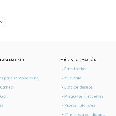
original
actual
era:
es:
S/185.00.
S/150.00.
FASEMARKET
MÁS INFORMACIÓN
Fase Market
as para scrapbooking
Mi cuenta
s Cameo
Lista de deseos
ción
Preguntas Frecuentes
es
Videos Tutoriales
Términos y condiciones