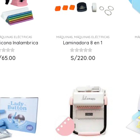
ÁQUINAS ELÉCTRICAS
MÁQUINAS
,
MÁQUINAS ELÉCTRICAS
MÁ
ilicona Inalambrica
Laminadora 8 en 1
t of 5
/
65.00
0
S/
out of 5
220.00