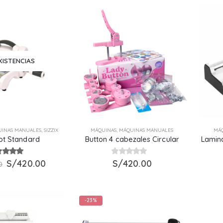
XISTENCIAS
INAS MANUALES
,
SIZZIX
MÁQUINAS
,
MÁQUINAS MANUALES
MÁ
ot Standard
Button 4 cabezales Circular
Lamin
El
El
0
out of 5
S/
420.00
0
S/
out of 5
420.00
0
precio
precio
original
actual
era:
es:
S/450.00.
S/420.00.
-23%