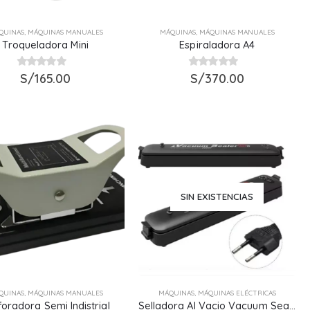
QUINAS
,
MÁQUINAS MANUALES
MÁQUINAS
,
MÁQUINAS MANUALES
Troqueladora Mini
Espiraladora A4
0
S/
out of 5
165.00
0
S/
out of 5
370.00
SIN EXISTENCIAS
QUINAS
,
MÁQUINAS MANUALES
MÁQUINAS
,
MÁQUINAS ELÉCTRICAS
foradora Semi Indistrial
Selladora Al Vacio Vacuum Sealer