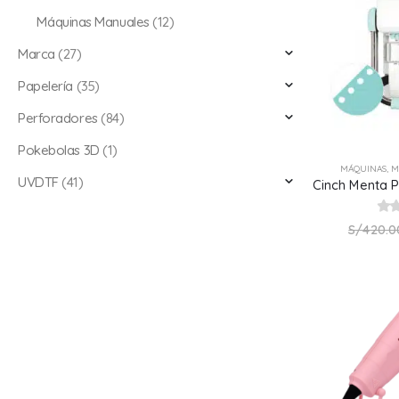
Máquinas Manuales
(12)
Marca
(27)
Papelería
(35)
Perforadores
(84)
Pokebolas 3D
(1)
MÁQUINAS
,
M
UVDTF
(41)
0
ou
S/
420.0