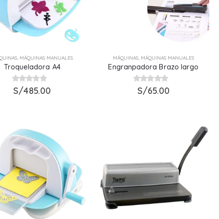
QUINAS
,
MÁQUINAS MANUALES
MÁQUINAS
,
MÁQUINAS MANUALES
Troqueladora A4
Engranpadora Brazo largo
0
S/
out of 5
485.00
0
out of 5
S/
65.00