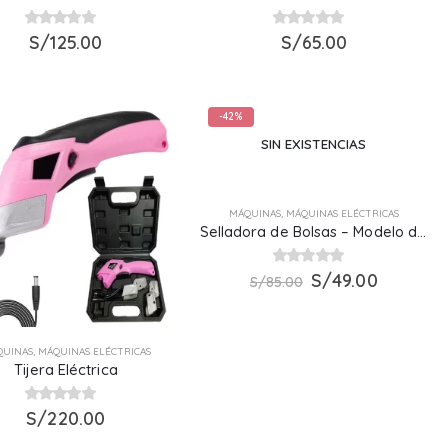
0
S/
out of 5
125.00
0
out of 5
S/
65.00
-42%
SIN EXISTENCIAS
MÁQUINAS
,
MÁQUINAS ELÉCTRICAS
Selladora de Bolsas – Modelo de 20 cm
El
El
0
out of 5
S/
49.00
S/
85.00
precio
precio
original
actual
era:
es:
S/85.00.
S/49.00.
QUINAS
,
MÁQUINAS ELÉCTRICAS
Tijera Eléctrica
0
S/
out of 5
220.00