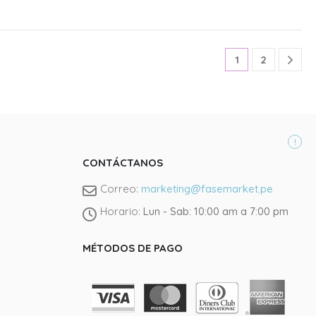
1
2
CONTÁCTANOS
Llámano
Correo:
marketing@fasemarket.pe
Tienda J
Horario:
Lun - Sab: 10:00 am a 7:00 pm
@fasema
MÉTODOS DE PAGO
Instagra