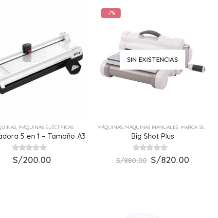
-7%
SIN EXISTENCIAS
QUINAS
,
MÁQUINAS ELÉCTRICAS
MÁQUINAS
,
MÁQUINAS MANUALES
,
MARCA
,
SIZZIX
adora 5 en 1 – Tamaño A3
Big Shot Plus
El
El
0
S/
out of 5
200.00
0
out of 5
S/
820.00
S/
880.00
precio
precio
original
actual
era:
es:
S/880.00.
S/820.