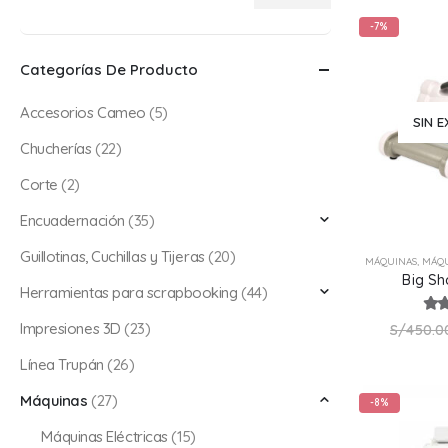
Precio
Precio
-7%
mínimo
máximo
Categorías De Producto
Accesorios Cameo
(5)
SIN E
Chucherías
(22)
Corte
(2)
Encuadernación
(35)
Guillotinas, Cuchillas y Tijeras
(20)
MÁQUINAS
,
MÁQU
Big Sh
Herramientas para scrapbooking
(44)
5.0
Impresiones 3D
(23)
S/
450.0
Línea Trupán
(26)
Máquinas
(27)
-8%
Máquinas Eléctricas
(15)