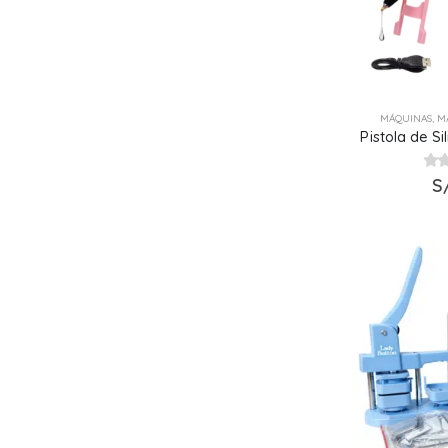
MÁQUINAS
,
M
Pistola de S
0
ou
S