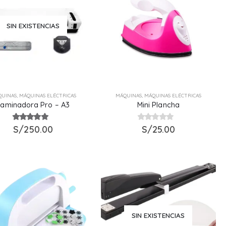
SIN EXISTENCIAS
QUINAS
,
MÁQUINAS ELÉCTRICAS
MÁQUINAS
,
MÁQUINAS ELÉCTRICAS
Laminadora Pro – A3
Mini Plancha
5.00
S/
250.00
out of 5
0
out of 5
S/
25.00
SIN EXISTENCIAS