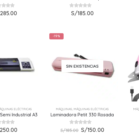
t of 5
285.00
0
S/
out of 5
185.00
-19%
SIN EXISTENCIAS
ÁQUINAS ELÉCTRICAS
MÁQUINAS
,
MÁQUINAS ELÉCTRICAS
MÁ
emi Industrial A3
Laminadora Petit 330 Rosada
El
El
t of 5
250.00
0
out of 5
S/
150.00
S/
185.00
precio
precio