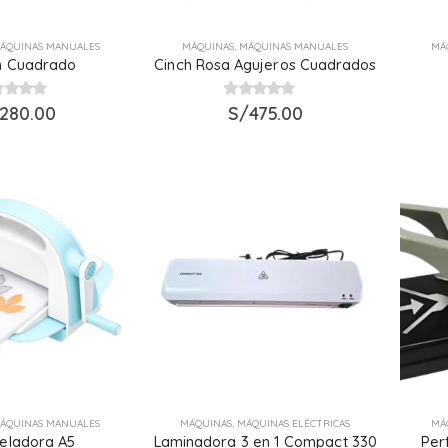
ÁQUINAS MANUALES
MÁQUINAS
,
MÁQUINAS MANUALES
MÁ
n Cuadrado
Cinch Rosa Agujeros Cuadrados
t of 5
280.00
0
S/
out of 5
475.00
ÁQUINAS MANUALES
MÁQUINAS
,
MÁQUINAS ELÉCTRICAS
MÁ
eladora A5
Laminadora 3 en 1 Compact 330
Per