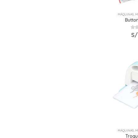
MÁQUINAS
,
M
Butto
0
S/
ou
MÁQUINAS
,
M
Troqu