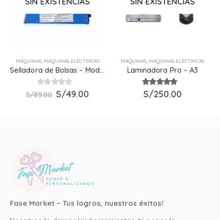
SIN EXISTENCIAS
SIN EXISTENCIAS
MÁQUINAS
,
MÁQUINAS ELÉCTRICAS
MÁQUINAS
,
MÁQUINAS ELÉCTRICAS
Selladora de Bolsas – Modelo de 20 cm
Laminadora Pro – A3
El
El
0
out of 5
S/
49.00
5.00
S/
250.00
out of 5
S/
85.00
precio
precio
original
actual
era:
es:
S/85.00.
S/49.00.
Fase Market – Tus logros, nuestros éxitos!