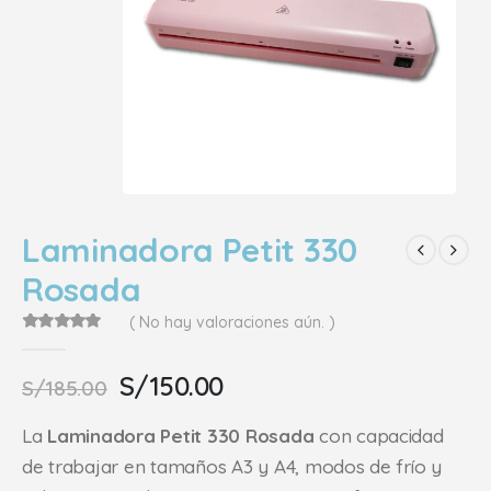
Laminadora Petit 330
Rosada
( No hay valoraciones aún. )
0
out of 5
El
El
S/
150.00
S/
185.00
precio
precio
original
actual
La
Laminadora Petit 330 Rosada
con capacidad
era:
es:
de trabajar en tamaños A3 y A4, modos de frío y
S/185.00.
S/150.00.