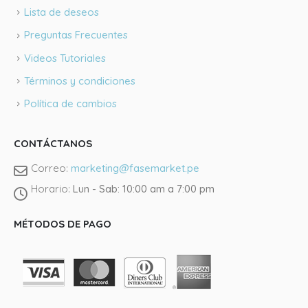
Lista de deseos
Preguntas Frecuentes
Videos Tutoriales
Términos y condiciones
Política de cambios
CONTÁCTANOS
Correo:
marketing@fasemarket.pe
Horario:
Lun - Sab: 10:00 am a 7:00 pm
Llámano
MÉTODOS DE PAGO
Tienda J
@fasema