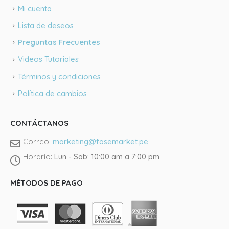
Mi cuenta
Lista de deseos
Preguntas Frecuentes
Videos Tutoriales
Términos y condiciones
Política de cambios
CONTÁCTANOS
Correo:
marketing@fasemarket.pe
Llámano
Horario:
Lun - Sab: 10:00 am a 7:00 pm
Tienda J
MÉTODOS DE PAGO
@fasema