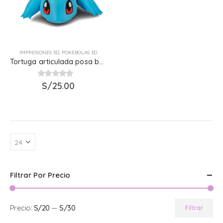
IMPRESIONES 3D
,
POKEBOLAS 3D
Tortuga articulada posa botella 3D
0
out of 5
S/
25.00
Filtrar Por Precio
Precio:
S/20
—
S/30
Filtrar
Precio
Precio