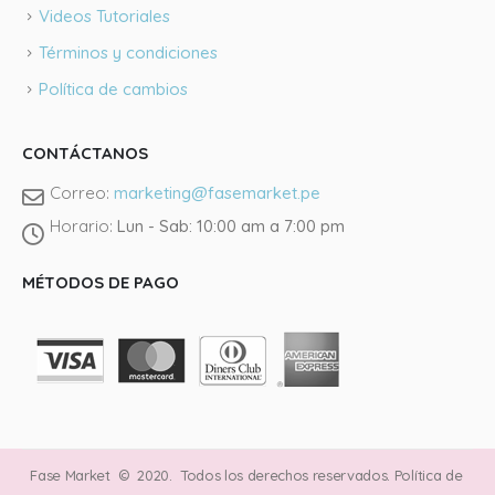
Videos Tutoriales
Términos y condiciones
Política de cambios
CONTÁCTANOS
Correo:
marketing@fasemarket.pe
Horario:
Lun - Sab: 10:00 am a 7:00 pm
Llámano
MÉTODOS DE PAGO
Tienda J
@fasema
Instagra
Fase Market © 2020. Todos los derechos reservados.
Política de
Faceboo