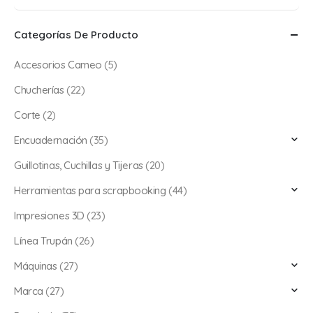
mínimo
máximo
Categorías De Producto
Accesorios Cameo
(5)
Chucherías
(22)
Corte
(2)
Encuadernación
(35)
Guillotinas, Cuchillas y Tijeras
(20)
Herramientas para scrapbooking
(44)
Impresiones 3D
(23)
Línea Trupán
(26)
Máquinas
(27)
Marca
(27)