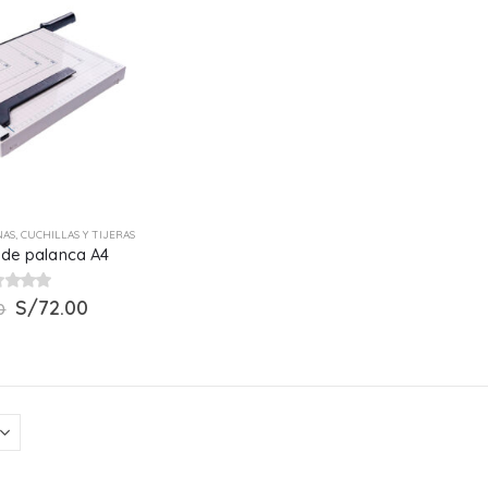
AS, CUCHILLAS Y TIJERAS
a de palanca A4
El
El
t of 5
S/
72.00
0
precio
precio
original
actual
era:
es:
S/79.00.
S/72.00.