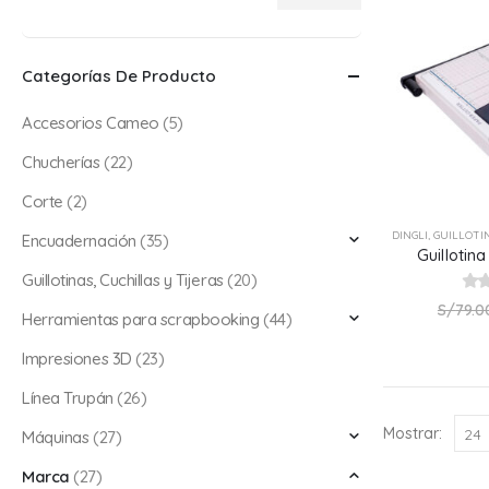
Precio
Precio
mínimo
máximo
Categorías De Producto
Accesorios Cameo
(5)
Chucherías
(22)
Corte
(2)
DINGLI
,
GUILLOTIN
Encuadernación
(35)
Guillotin
Guillotinas, Cuchillas y Tijeras
(20)
0
ou
S/
79.0
Herramientas para scrapbooking
(44)
Impresiones 3D
(23)
Línea Trupán
(26)
Mostrar:
Máquinas
(27)
Marca
(27)