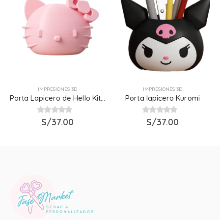
IMPRESIONES 3D
IMPRESIONES 3D
Porta Lapicero de Hello Kitty
Porta lapicero Kuromi
0
out of 5
S/
37.00
0
out of 5
S/
37.00