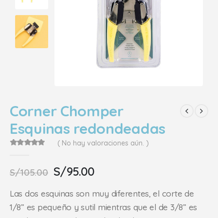
Corner Chomper
Esquinas redondeadas
( No hay valoraciones aún. )
0
out of 5
El
El
S/
95.00
S/
105.00
precio
precio
original
actual
Las dos esquinas son muy diferentes, el corte de
era:
es:
1/8” es pequeño y sutil mientras que el de 3/8” es
S/105.00.
S/95.00.